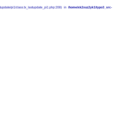
pdate/pi1/class.tx_lastupdate_pi1.php:208) in
/home/xk2xuz2yk1/typo3_src-