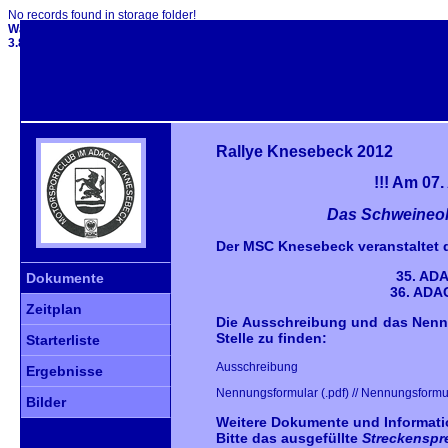
No records found in storage folder!
Warning
: Cannot modify header information - headers already sent by (out
3.8.0/typo3/sysext/cms/tslib/class.tslib_fe.php
on line
2612
Rallye Knesebeck 2012
!!! Am 07.
Das Schweineohr 
Der MSC Knesebeck veranstaltet 
35. ADA
Dokumente
36. ADA
Zeitplan
Die Ausschreibung und das Nennu
Stelle zu finden:
Starterliste
Ausschreibung
Ergebnisse
Nennungsformular
(.pdf) //
Nennungsformu
Bilder
Weitere Dokumente und Informatio
Bitte das ausgefüllte
Streckenspr