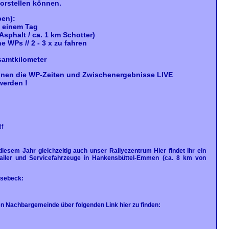
orstellen können.
ben):
n einem Tag
Asphalt / ca. 1 km Schotter)
 WPs // 2 - 3 x zu fahren
samtkilometer
nnen die WP-Zeiten und Zwischenergebnisse LIVE
werden !
f
 diesem Jahr gleichzeitig auch unser Rallyezentrum Hier findet Ihr ein
Trailer und Servicefahrzeuge in Hankensbüttel-Emmen (ca. 8 km von
esebeck:
n Nachbargemeinde über folgenden Link hier zu finden: