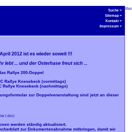
put started at /home/xk2xuz2yk1/www.msc-knesebeck.de/cms/typo3conf/ext/lastu
Suche
>
Sitemap
>
Kontakt
>
Impressum
>
 April 2012 ist es wieder soweit !!!
lebt ... und der Osterhase freut sich ...
das Rallye 200-Doppel
C Rallye Knesebeck (vormittags)
C Rallye Knesebeck (nachmittags)
ngsformular zur Doppelveranstaltung sind jetzt an dieser
lar
(.doc)
nen werden ständig aktualisiert.
echerblatt
zur Dokumentenabnahme mitbringen, damit wir